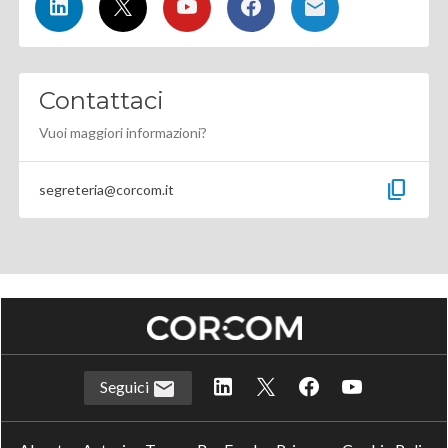
Contattaci
Vuoi maggiori informazioni?
content_copy
segreteria@corcom.it
Seguici