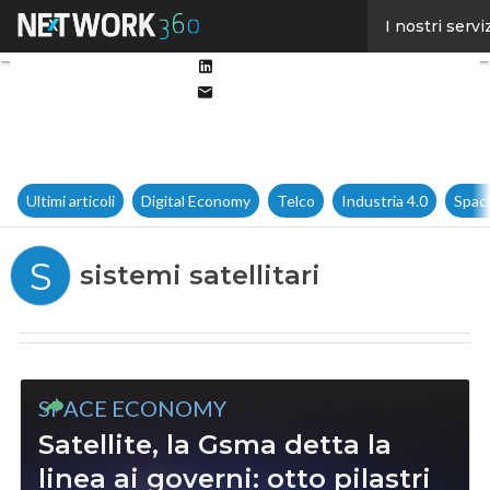
Facebook
I nostri servi
Twitter
Linkedin
Email
Ultimi articoli
Digital Economy
Telco
Industria 4.0
Spac
S
sistemi satellitari
SPACE ECONOMY
Satellite, la Gsma detta la
linea ai governi: otto pilastri