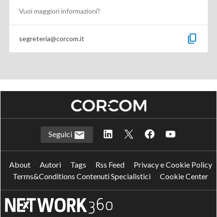
Vuoi maggiori informazioni?
content_copy
segreteria@corcom.it
Seguici
About
Autori
Tags
Rss Feed
Privacy e Cookie Policy
Terms&Conditions Contenuti Specialistici
Cookie Center