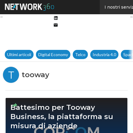
Facebook
I nostri servi
Twitter
Linkedin
Email
Ultimi articoli
Digital Economy
Telco
Industria 4.0
Spac
T
tooway
Battesimo per Tooway
Business, la piattaforma su
misura di aziende