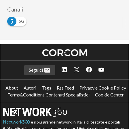
Canali
5
5G
Seguici
About
Autori
Tags
Rss Feed
Privacy e Cookie Policy
Terms&Conditions Contenuti Specialistici
Cookie Center
Nextwork360
è il più grande network in Italia di testate e portali
B2B dedicati ai temi della Trasformazione Digitale e dell’Innovazione