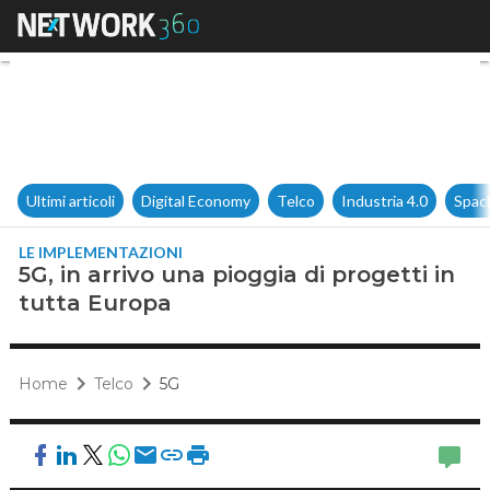
5G, in arrivo una pioggia di p
Ultimi articoli
Digital Economy
Telco
Industria 4.0
Spac
LE IMPLEMENTAZIONI
5G, in arrivo una pioggia di progetti in
tutta Europa
Home
Telco
5G