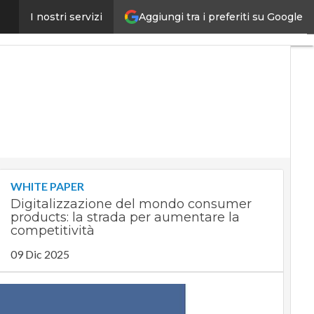
Aggiungi tra i preferiti su Google
us su facilità di installazione e customizzazione
I nostri servizi
U
a
D
E
T
I
4
S
P
D
WHITE PAPER
G
Digitalizzazione del mondo consumer
e
products: la strada per aumentare la
I
competitività
a
09 Dic 2025
V
L
G
C