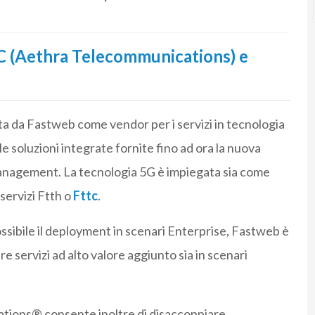
LC (Aethra Telecommunications) e
a da Fastweb come vendor per i servizi in tecnologia
le soluzioni integrate fornite fino ad ora la nuova
nagement. La tecnologia 5G è impiegata sia come
servizi Ftth o
Fttc
.
ossibile il deployment in scenari Enterprise, Fastweb è
 servizi ad alto valore aggiunto sia in scenari
tions® consente inoltre di disaccoppiare