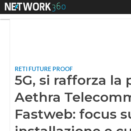
Menu
5G, si rafforza la 
RETI FUTURE PROOF
5G, si rafforza la
Aethra Telecomm
Fastweb: focus su
installazione e 