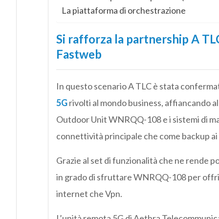
La piattaforma di orchestrazione
Si rafforza la partnership A T
Fastweb
In questo scenario A TLC è stata confermat
5G
rivolti al mondo business, affiancando al
Outdoor Unit WNRQQ-108 e i sistemi di ma
connettività principale che come backup ai 
Grazie al set di funzionalità che ne rende p
in grado di sfruttare WNRQQ-108 per offrire
internet che Vpn.
L’unità remota 5G di Aethra Telecommunica