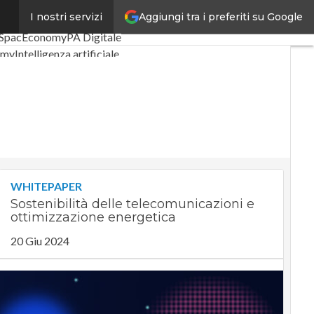
Aggiungi tra i preferiti su Google
I nostri servizi
li
Digital Economy
Telco
SpacEconomy
PA Digitale
omy
Intelligenza artificiale
ste
Le Guide di CorCom
acy
WHITEPAPER
Sostenibilità delle telecomunicazioni e
ottimizzazione energetica
20 Giu 2024