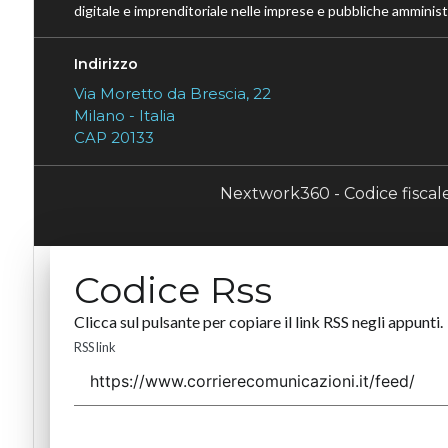
digitale e imprenditoriale nelle imprese e pubbliche amministr
Indirizzo
Via Moretto da Brescia, 22
Milano - Italia
CAP 20133
Nextwork360 - Codice fisca
Codice Rss
Clicca sul pulsante per copiare il link RSS negli appunti.
RSS link