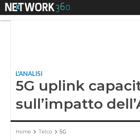
Menu
5G uplink capacity: 
L'ANALISI
5G uplink capacit
sull’impatto dell
Home
Telco
5G