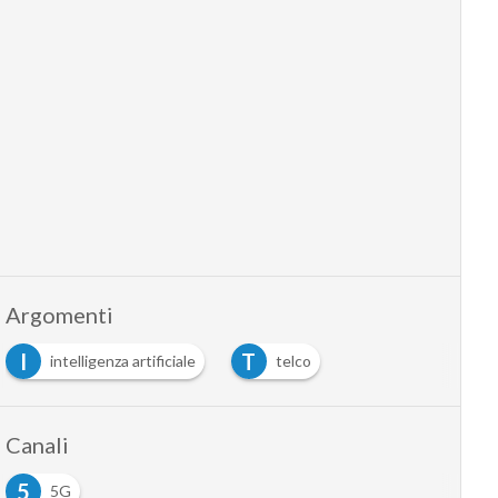
Argomenti
I
T
intelligenza artificiale
telco
Canali
5
5G