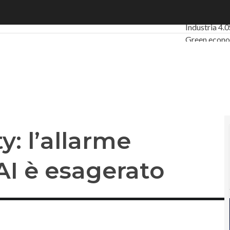
l’allarme sull’impatto dell’AI è esagerato
Ultimi artico
Industria 4.0
Green econ
Videointervi
Podcast
Priv
y: l’allarme
’AI è esagerato