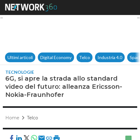
6G, si apre la strada allo sta
Ultimi articoli
Digital Economy
Telco
Industria 4.0
Spac
TECNOLOGIE
6G, si apre la strada allo standard
video del futuro: alleanza Ericsson-
Nokia-Fraunhofer
Home
Telco