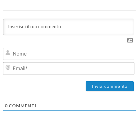
N
Em
0
COMMENTI