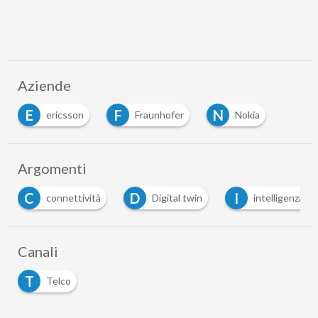
Aziende
E
F
N
ericsson
Fraunhofer
Nokia
Argomenti
D
I
S
Digital twin
intelligenza artificiale
strea
…
Canali
T
Telco