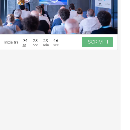
74
23
23
45
ISCRIVITI
Inizia tra