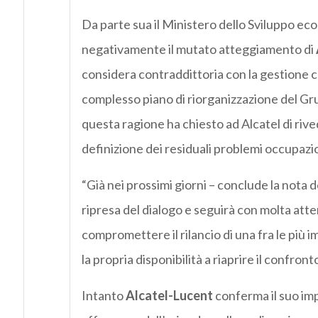
Da parte sua il Ministero dello Sviluppo ec
negativamente il mutato atteggiamento di
considera contraddittoria con la gestione co
complesso piano di riorganizzazione del Gru
questa ragione ha chiesto ad Alcatel di rived
definizione dei residuali problemi occupazio
“Già nei prossimi giorni – conclude la nota de
ripresa del dialogo e seguirà con molta att
compromettere il rilancio di una fra le più i
la propria disponibilità a riaprire il confron
Intanto
Alcatel-Lucent
conferma il suo imp