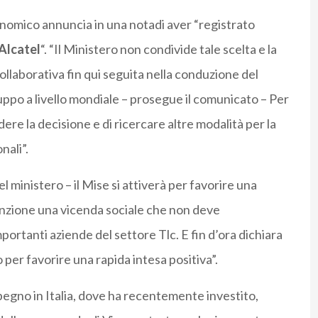
onomico annuncia in una notadi aver “registrato
Alcatel
“. “Il Ministero non condivide tale scelta e la
llaborativa fin qui seguita nella conduzione del
ppo a livello mondiale – prosegue il comunicato – Per
ere la decisione e di ricercare altre modalità per la
nali”.
l ministero – il Mise si attiverà per favorire una
enzione una vicenda sociale che non deve
mportanti aziende del settore Tlc. E fin d’ora dichiara
to per favorire una rapida intesa positiva”.
egno in Italia, dove ha recentemente investito,