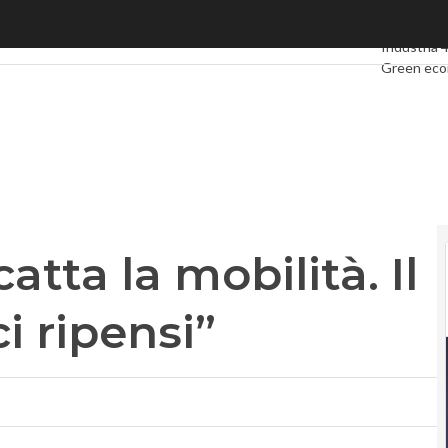
ta la mobilità. Il Mise: “L’azienda ci ripensi”
Ultimi artic
Industria 4
Green ec
Videointer
Podcast
Pr
atta la mobilità. Il
i ripensi”