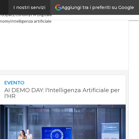
Aggiungi tra i preferiti su Google
I nostri servizi
oli
Digital Economy
Telco
.0
SpacEconomy
PA Digitale
onomy
Intelligenza artificiale
viste
Le Guide di CorCom
ivacy
EVENTO
AI DEMO DAY: l'Intelligenza Artificiale per
l'HR