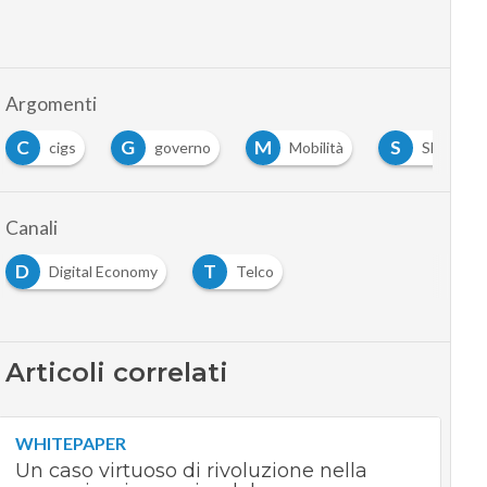
Argomenti
C
G
M
S
cigs
governo
Mobilità
Shift Plan
Canali
D
T
Digital Economy
Telco
Articoli correlati
WHITEPAPER
Un caso virtuoso di rivoluzione nella