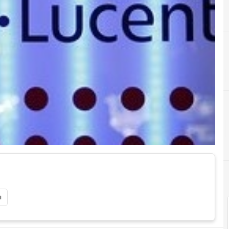
A
alcatel-lucent
i