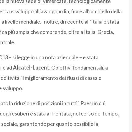
e della nuova sede di Vimercate, tecnologicamente
rca e sviluppo all’avanguardia, fiore all’occhiello della
livello mondiale. Inoltre, di recente all’Italia è stata
fica più ampia che comprende, oltre a Italia, Grecia,
ntrale.
2013 – si legge in una nota aziendale – è stata
ile ad
Alcatel-Lucent
. Obiettivi fondamentali, a
edditività, il miglioramento dei flussi di cassa e
e sviluppo.
o la riduzione di posizioni in tutti i Paesi in cui
e degli esuberi è stata affrontata, nel corso del tempo,
o sociale, garantendo per quanto possibile la