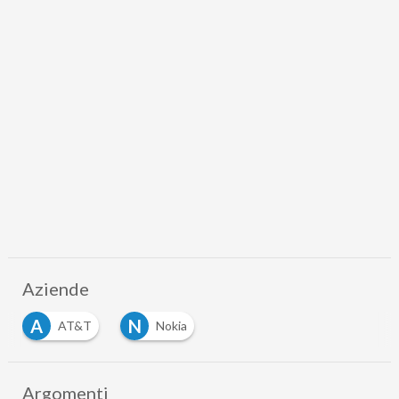
Aziende
A
N
AT&T
Nokia
Argomenti