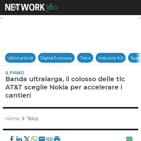
Banda ultralarga, il colosso de
Ultimi articoli
Digital Economy
Telco
Industria 4.0
Spac
IL PIANO
Banda ultralarga, il colosso delle tlc
AT&T sceglie Nokia per accelerare i
cantieri
Home
Telco