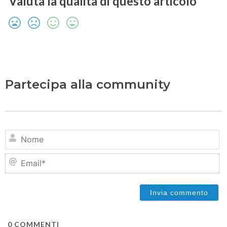
Valuta la qualità di questo articolo
Partecipa alla community
N
Em
0
COMMENTI