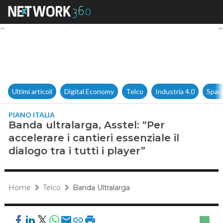
Banda ultralarga, Asstel: “Per a
Ultimi articoli
Digital Economy
Telco
Industria 4.0
Spac
PIANO ITALIA
Banda ultralarga, Asstel: “Per
accelerare i cantieri essenziale il
dialogo tra i tutti i player”
Home
Telco
Banda Ultralarga