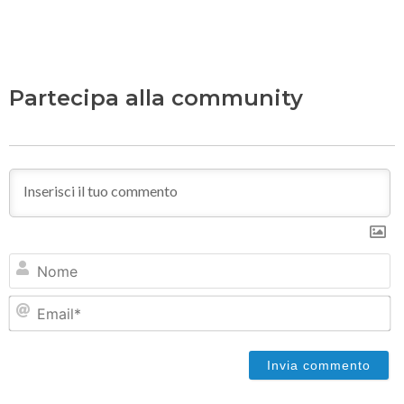
Partecipa alla community
N
Em