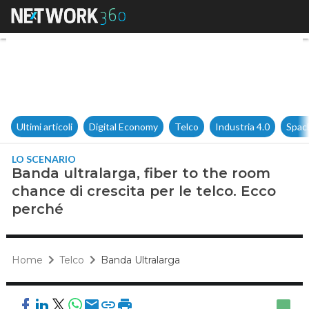
Banda ultralarga, fiber to the
Ultimi articoli
Digital Economy
Telco
Industria 4.0
Spac
LO SCENARIO
Banda ultralarga, fiber to the room
chance di crescita per le telco. Ecco
perché
Home
Telco
Banda Ultralarga