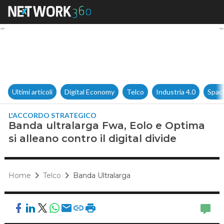
Banda ultralarga Fwa, Eolo e O
Ultimi articoli
Digital Economy
Telco
Industria 4.0
Spac
L'ACCORDO STRATEGICO
Banda ultralarga Fwa, Eolo e Optima
si alleano contro il digital divide
Home
Telco
Banda Ultralarga