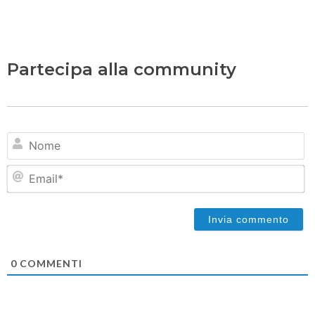
Partecipa alla community
N
Em
0
COMMENTI