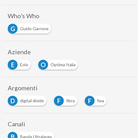
Who's Who
G
Guido Garrone
Aziende
E
O
Eolo
Optima Italia
Argomenti
D
F
F
digital divide
fibra
fwa
Canali
B
Banda Ultralarga