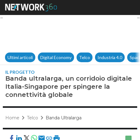
Banda ultralarga, un corridoio
Ultimi articoli
Digital Economy
Telco
Industria 4.0
Spac
IL PROGETTO
Banda ultralarga, un corridoio digitale
Italia-Singapore per spingere la
connettività globale
Home
Telco
Banda Ultralarga