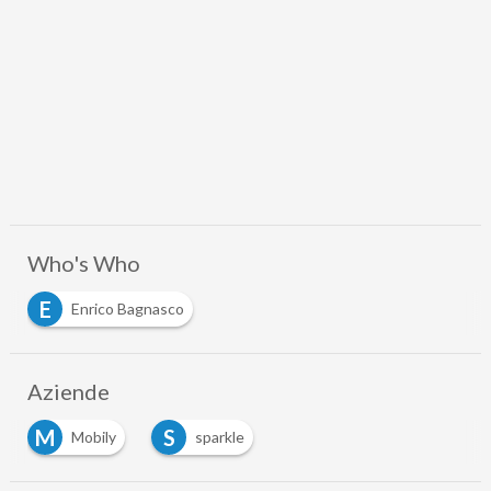
Who's Who
E
Enrico Bagnasco
Aziende
M
S
Mobily
sparkle