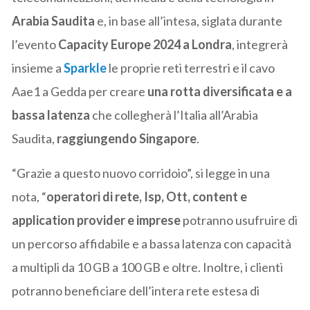
Arabia Saudita
e, in base all’intesa, siglata durante
l’evento
Capacity Europe 2024 a Londra
, integrerà
insieme a
Sparkle
le proprie reti terrestri e il cavo
Aae1 a Gedda per creare
una rotta diversificata e a
bassa latenza
che collegherà l’Italia all’Arabia
Saudita,
raggiungendo Singapore
.
“Grazie a questo nuovo corridoio”, si legge in una
nota, “
operatori di rete, Isp, Ott, content e
application provider e imprese
potranno usufruire di
un percorso affidabile e a bassa latenza con capacità
a multipli da 10 GB a 100 GB e oltre. Inoltre, i clienti
potranno beneficiare dell’intera rete estesa di