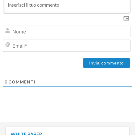
N
Em
0
COMMENTI
WHITE PAPER