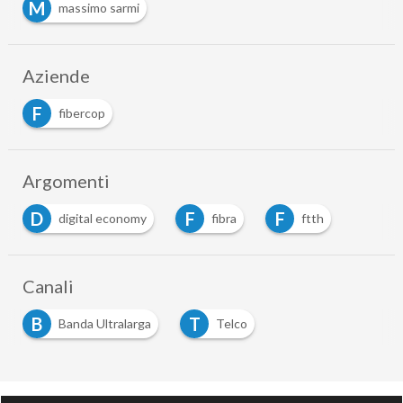
M
massimo sarmi
Aziende
F
fibercop
Argomenti
D
F
F
digital economy
fibra
ftth
Canali
B
T
Banda Ultralarga
Telco