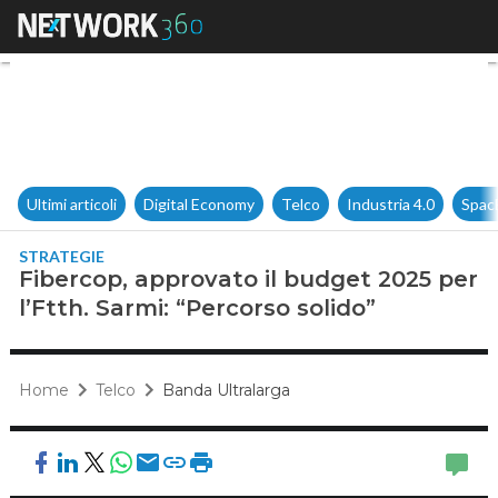
Fibercop, approvato il budget 
Ultimi articoli
Digital Economy
Telco
Industria 4.0
Spac
STRATEGIE
Fibercop, approvato il budget 2025 per
l’Ftth. Sarmi: “Percorso solido”
Home
Telco
Banda Ultralarga