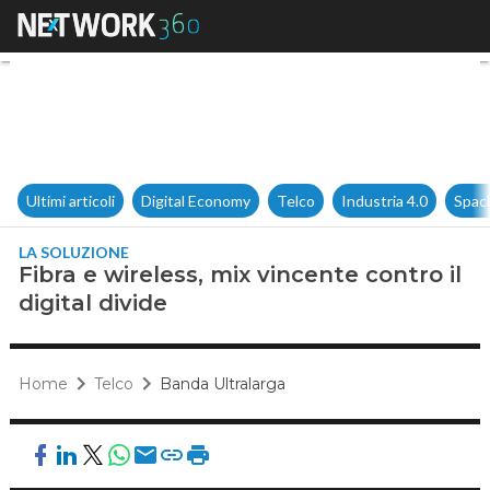
Fibra e wireless, mix vincente 
Ultimi articoli
Digital Economy
Telco
Industria 4.0
Spac
LA SOLUZIONE
Fibra e wireless, mix vincente contro il
digital divide
Home
Telco
Banda Ultralarga