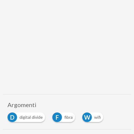
Argomenti
D
F
W
digital divide
fibra
wifi