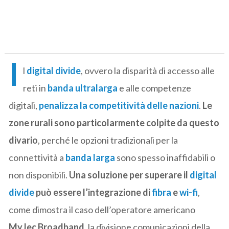
I
l
digital divide
, ovvero la disparità di accesso alle
reti in
banda ultralarga
e alle competenze
digitali,
penalizza la competitività delle nazioni
.
Le
zone rurali sono particolarmente colpite da questo
divario
, perché le opzioni tradizionali per la
connettività a
banda larga
sono spesso inaffidabili o
non disponibili.
Una soluzione per superare il
digital
divide
può essere l’integrazione di
fibra
e
wi-fi
,
come dimostra il caso dell’operatore americano
MyJec Broadband
, la divisione comunicazioni della