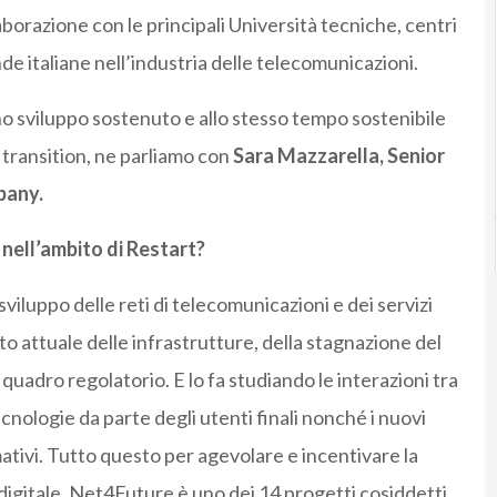
aborazione con le principali Università tecniche, centri
nde italiane nell’industria delle telecomunicazioni.
uno sviluppo sostenuto e allo stesso tempo sostenibile
tal transition, ne parliamo con
Sara Mazzarella, Senior
pany.
nell’ambito di Restart?
sviluppo delle reti di telecomunicazioni e dei servizi
stato attuale delle infrastrutture, della stagnazione del
quadro regolatorio. E lo fa studiando le interazioni tra
ecnologie da parte degli utenti finali nonché i nuovi
rmativi. Tutto questo per agevolare e incentivare la
ra digitale. Net4Future è uno dei 14 progetti cosiddetti