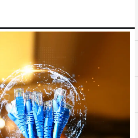
B
banda ultralarga