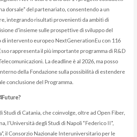
ina dorsale” del partenariato, consentendo a un
e, integrando risultati provenienti da ambiti di
ione d’insieme sulle prospettive di sviluppo del
ano di intervento europeo NextGenerationEu con 116
rr. Esso rappresenta il più importante programma di R&D
e Telecomunicazioni. La deadline è al 2026, ma posso
’interno della Fondazione sulla possibilità di estendere
urale conclusione del Programma.
t4Future?
li Studi di Catania, che coinvolge, oltre ad Open Fiber,
 l’Università degli Studi di Napoli “Federico II”,
”, il Consorzio Nazionale Interuniversitario per le