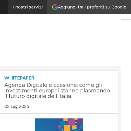
Aggiungi tra i preferiti su Google
 campo con Net4Future”
I nostri servizi
Ultimi
articoli
Digital
Economy
Telco
Industria
4.0
SpacEconomy
PA
Digitale
WHITEPAPER
Green
Agenda Digitale e coesione: come gli
economy
investimenti europei stanno plasmando
Intelligenza
il futuro digitale dell’Italia
artificiale
02 Lug 2025
Videointerviste
Le
Guide di
CorCom