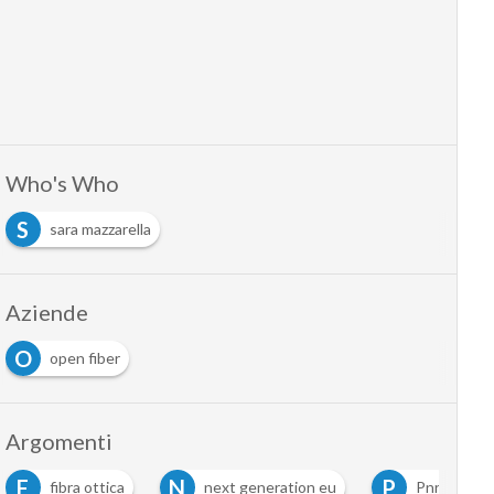
Who's Who
S
sara mazzarella
Aziende
O
open fiber
Argomenti
F
N
P
fibra ottica
next generation eu
Pnrr