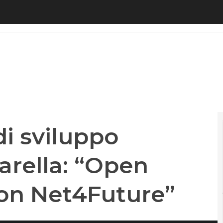
i sviluppo sostenibile, Mazzarella: “Open Fiber in
di sviluppo
arella: “Open
con Net4Future”