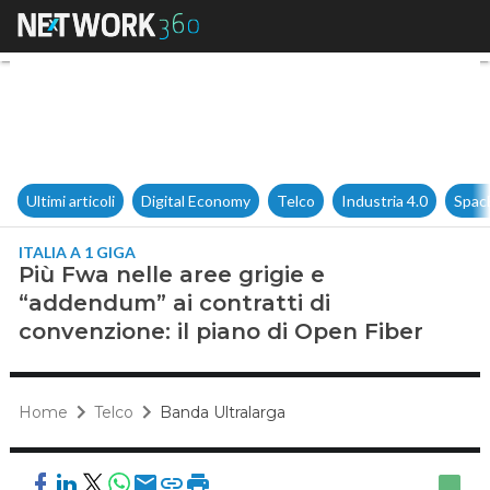
Più Fwa nelle aree grigie e “
Ultimi articoli
Digital Economy
Telco
Industria 4.0
Spac
ITALIA A 1 GIGA
Più Fwa nelle aree grigie e
“addendum” ai contratti di
convenzione: il piano di Open Fiber
Home
Telco
Banda Ultralarga