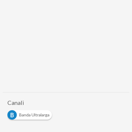
Canali
B
Banda Ultralarga