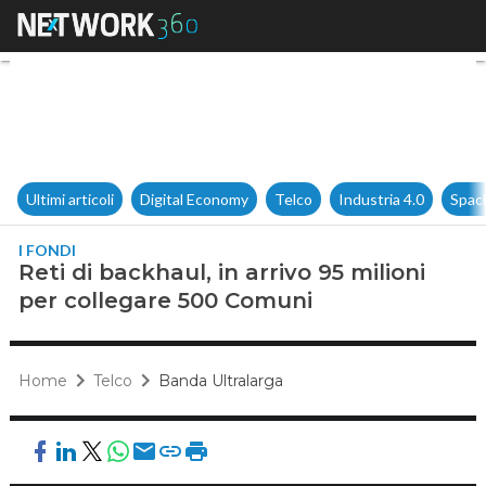
Reti di backhaul, in arrivo 95
Ultimi articoli
Digital Economy
Telco
Industria 4.0
Spac
I FONDI
Reti di backhaul, in arrivo 95 milioni
per collegare 500 Comuni
Home
Telco
Banda Ultralarga