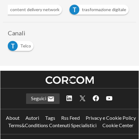
C
T
content delivery network
trasformazione digitale
Canali
T
Telco
Seguici
About
Autori
Tags
Rss Feed
Privacy e Cookie Policy
Terms&Conditions Contenuti Specialistici
Cookie Center