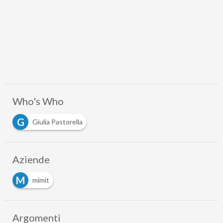
Who's Who
G
Giulia Pastorella
Aziende
M
mimit
Argomenti