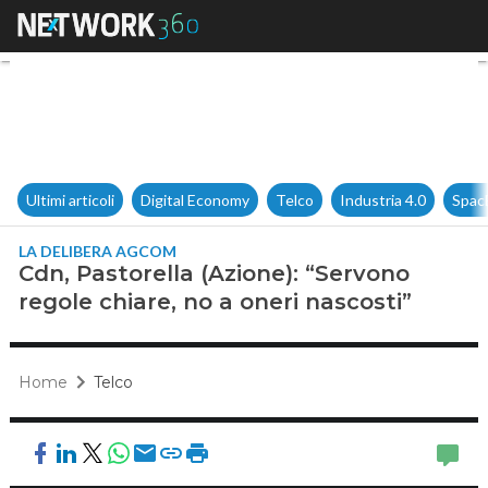
Cdn, Pastorella (Azione): “Ser
Ultimi articoli
Digital Economy
Telco
Industria 4.0
Spac
LA DELIBERA AGCOM
Cdn, Pastorella (Azione): “Servono
regole chiare, no a oneri nascosti”
Home
Telco