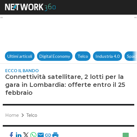
Connettività satellitare, 2 lott
Ultimi articoli
Digital Economy
Telco
Industria 4.0
Spac
ECCO IL BANDO
Connettività satellitare, 2 lotti per la
gara in Lombardia: offerte entro il 25
febbraio
Home
Telco