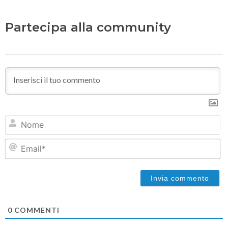
Partecipa alla community
N
Em
0
COMMENTI