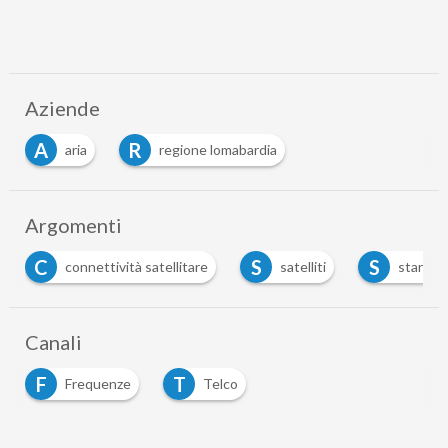
Aziende
A
R
aria
regione lomabardia
Argomenti
C
S
S
connettività satellitare
satelliti
starlink
Canali
F
T
Frequenze
Telco