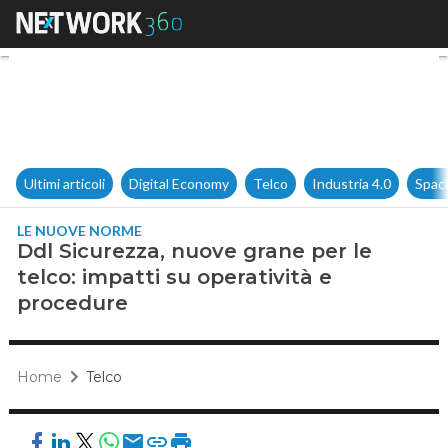
Ddl Sicurezza, nuove grane per
Ultimi articoli
Digital Economy
Telco
Industria 4.0
Spac
LE NUOVE NORME
Ddl Sicurezza, nuove grane per le
telco: impatti su operatività e
procedure
Home
Telco