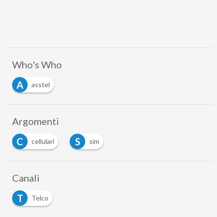
Who's Who
A
asstel
Argomenti
C
S
cellulari
sim
…
Canali
T
Telco