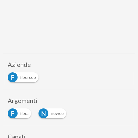
Aziende
F
fibercop
Argomenti
F
N
fibra
newco
Canali