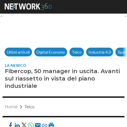
Fibercop, 50 manager in uscita.
Ultimi articoli
Digital Economy
Telco
Industria 4.0
Spac
LA NEWCO
Fibercop, 50 manager in uscita. Avanti
sul riassetto in vista del piano
industriale
Home
Telco