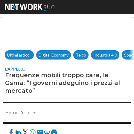
Frequenze mobili troppo care,
Ultimi articoli
Digital Economy
Telco
Industria 4.0
Spac
L'APPELLO
Frequenze mobili troppo care, la
Gsma: “I governi adeguino i prezzi al
mercato”
Home
Telco