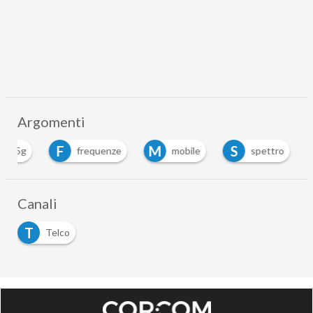
Argomenti
5
F
M
S
5g
frequenze
mobile
spettro
Canali
T
Telco