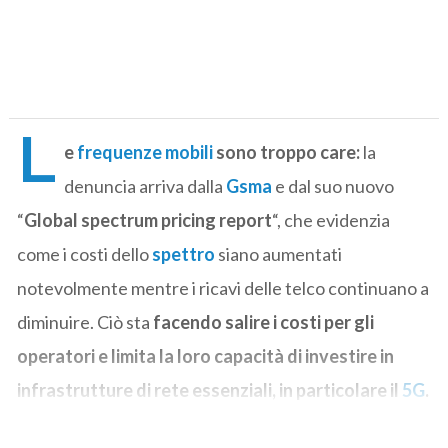
L
e
frequenze mobili
sono troppo care:
la
denuncia arriva dalla
Gsma
e dal suo nuovo
“
Global spectrum pricing report
“, che evidenzia
come i costi dello
spettro
siano aumentati
notevolmente mentre i ricavi delle telco continuano a
diminuire. Ciò sta
facendo salire i costi per gli
operatori e limita la loro capacità di investire in
infrastrutture di rete essenziali, in particolare il
5G
.