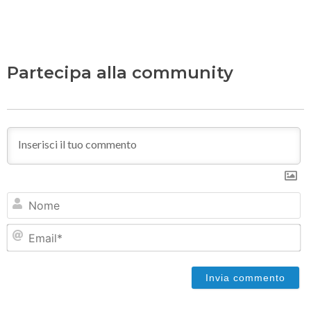
Partecipa alla community
N
Em