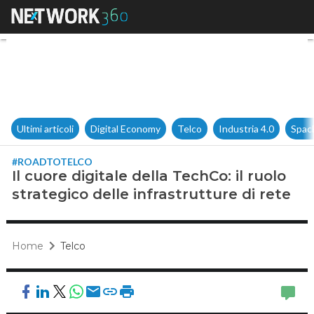
Il cuore digitale della TechCo: 
Ultimi articoli
Digital Economy
Telco
Industria 4.0
Spac
#ROADTOTELCO
Il cuore digitale della TechCo: il ruolo
strategico delle infrastrutture di rete
Home
Telco