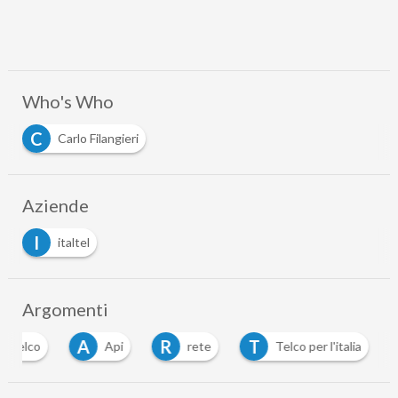
Who's Who
C
Carlo Filangieri
Aziende
I
italtel
Argomenti
A
R
T
totelco
Api
rete
Telco per l'italia