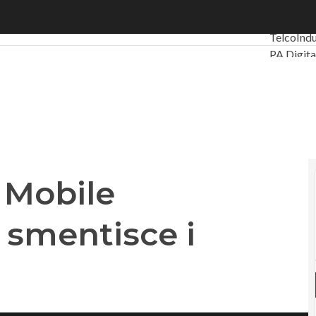
 Mobile Networks? Nokia smentisce i rumors
Ultimi art
Telco
Indu
PA Digita
Intelligen
Videointe
Le Guide
Privacy
t Mobile
 smentisce i