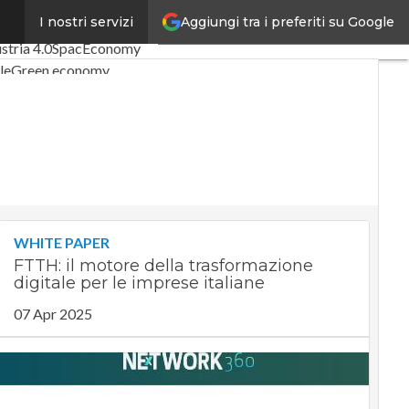
Aggiungi tra i preferiti su Google
I nostri servizi
icoli
Digital Economy
stria 4.0
SpacEconomy
le
Green economy
za artificiale
rviste
 di CorCom
Podcast
WHITE PAPER
FTTH: il motore della trasformazione
digitale per le imprese italiane
07 Apr 2025