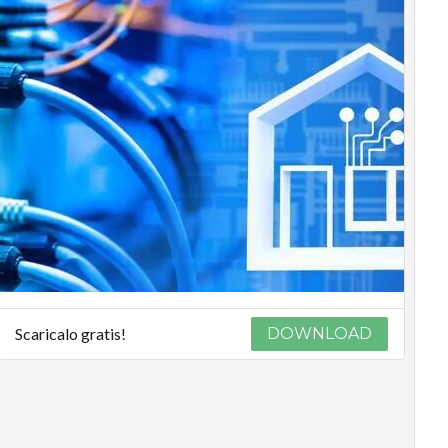
Scaricalo gratis!
DOWNLOAD