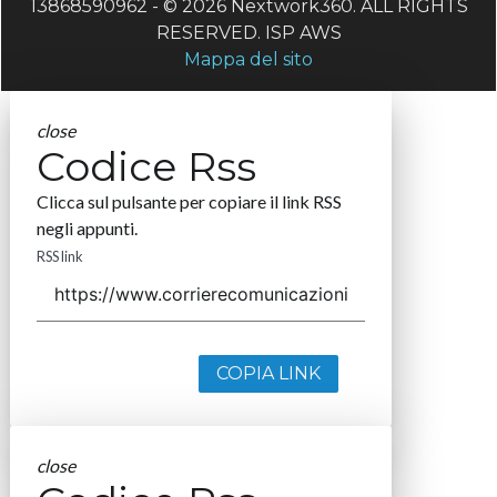
13868590962 - © 2026 Nextwork360. ALL RIGHTS
RESERVED. ISP AWS
Mappa del sito
close
Codice Rss
Clicca sul pulsante per copiare il link RSS
negli appunti.
RSS link
COPIA LINK
close