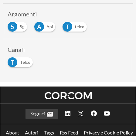
Argomenti
5
A
T
5g
Api
telco
Canali
T
Telco
Seguici
About
Autori
Tags
Rss Feed
Privacy e Cookie Policy