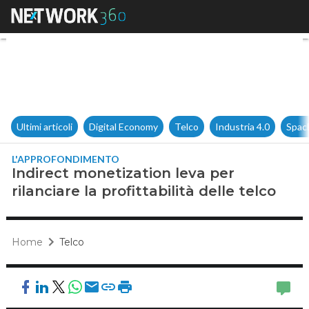
Indirect monetization leva per 
Ultimi articoli
Digital Economy
Telco
Industria 4.0
Spac
L'APPROFONDIMENTO
Indirect monetization leva per
rilanciare la profittabilità delle telco
Home
Telco