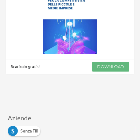
Scaricalo gratis!
DOWNLOAD
Aziende
S
Senza Fili