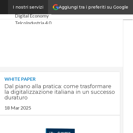
Aggiungi tra i preferiti su Google
ra Tlc”
I nostri servizi
Ultimi articoli
Digital Economy
Telco
Industria 4.0
SpacEconomy
PA Digitale
Green economy
Intelligenza
artificiale
Videointerviste
Le Guide di
WHITE PAPER
CorCom
Dal piano alla pratica: come trasformare
Podcast
Privacy
la digitalizzazione italiana in un successo
duraturo
18 Mar 2025