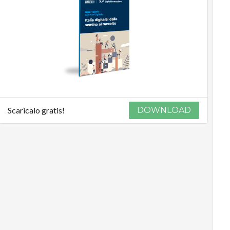
Scaricalo gratis!
DOWNLOAD