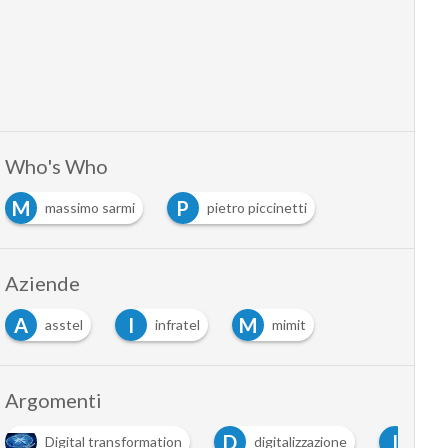
Who's Who
M
P
massimo sarmi
pietro piccinetti
Aziende
A
I
M
asstel
infratel
mimit
Argomenti
D
I
Digital transformation
digitalizzazione
inno