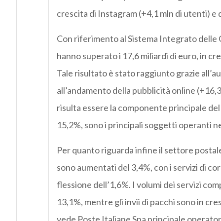
crescita di Instagram (+4,1 mln di utenti) e d
Con riferimento al Sistema Integrato delle C
hanno superato i 17,6 miliardi di euro, in cr
Tale risultato è stato raggiunto grazie all’
all’andamento della pubblicità online (+16,3
risulta essere la componente principale del 
15,2%, sono i principali soggetti operanti n
Per quanto riguarda infine il settore postale
sono aumentati del 3,4%, con i servizi di cor
flessione dell’1,6%. I volumi dei servizi comp
13,1%, mentre gli invii di pacchi sono in cre
vede Poste Italiane Spa principale operatore