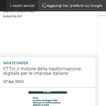
Aggiungi tra i preferiti su Google
ni
I nostri servizi
Ultimi articoli
Digital Economy
Telco
Industria 4.0
SpacEconomy
PA Digitale
Green economy
Intelligenza artificiale
Videointerviste
Le Guide di CorCom
Podcast
Privacy
WHITE PAPER
FTTH: il motore della trasformazione
digitale per le imprese italiane
07 Apr 2025