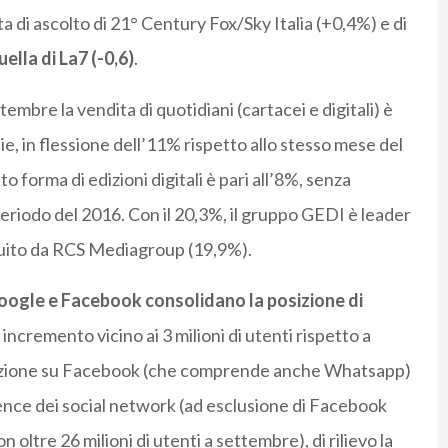
ota di ascolto di 21° Century Fox/Sky Italia (+0,4%) e di
ella di La7 (-0,6)
.
tembre la vendita di quotidiani (cartacei e digitali) è
pie, in flessione dell’11% rispetto allo stesso mese del
o forma di edizioni digitali è pari all’8%, senza
 periodo del 2016. Con il 20,3%, il gruppo GEDI è leader
guito da RCS Mediagroup (19,9%).
oogle e Facebook consolidano la posizione di
ncremento vicino ai 3 milioni di utenti rispetto a
azione su Facebook (che comprende anche Whatsapp)
ience dei social network (ad esclusione di Facebook
con oltre 26 milioni di utenti a settembre), di rilievo la