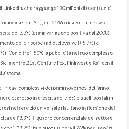
i Linkedin, che raggiunge i 10 milioni di utenti unici.
omunicazioni (Sic), nel 2016 i ricavi complessivi
escita del 3,3% (prima variazione positiva dal 2008).
aumento delle risorse radiotelevisive (+5,9%) e
%). Con oltre il 50% la pubblicità nel suo complesso
Sic, mentre 21st Century Fox, Fininvest e Rai, con il
el sistema.
, i ricavi complessivi dei primi nove mesi dell’anno
riere espresso in crescita del 7,6% e quelli postali in
resi nel servizio universale risultano in flessione del
scita dell’8,9%. Il quadro concorrenziale del settore
 con il 38,7%: tale quota supera il 76% per i servizi