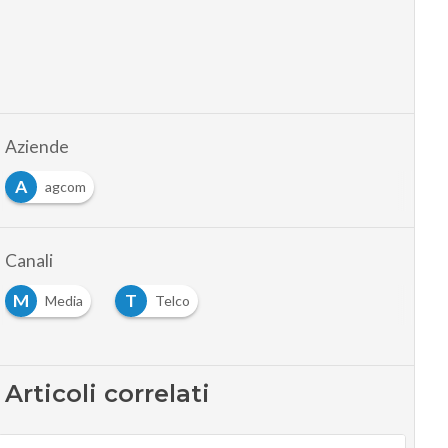
Aziende
A
agcom
Canali
M
T
Media
Telco
Articoli correlati