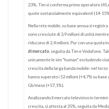
23%. Tim si conferma primo operatore (45
quote sostanzialmente equivalenti (14-15%
Nella rete mobile, su base annua si registr
sono cresciute di 3,9 milioni di unità mentr
riducono di 2,4 milioni. Pur con una quota in
di mercato
, seguita da Tim e Vodafone. Tal
unicamente le sim “human” escludendo cioè
crescita della larga banda mobile: nel terzo
hanno superato i 52 milioni (+4,7% su base
Gb/mese (+57,1%).
Analizzando il mercato televisivo in termini 
crescita, si attesta al 35%, seguita da Media