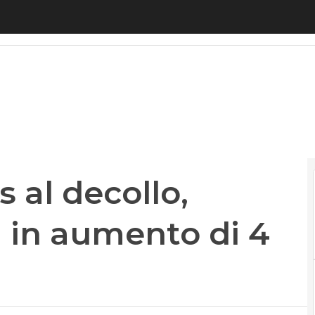
 al decollo, Agcom: sim M2M in aumento di 4 milio
s al decollo,
in aumento di 4