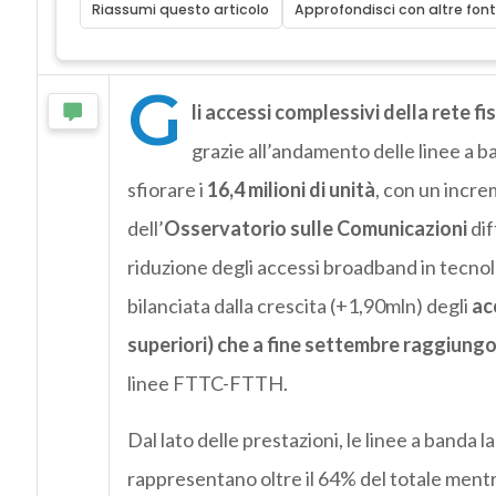
Riassumi questo articolo
Approfondisci con altre font
G
li accessi complessivi della rete f
grazie all’andamento delle linee a b
sfiorare i
16,4 milioni di unità
, con un incre
dell’
Osservatorio sulle Comunicazioni
dif
riduzione degli accessi broadband in tecnol
bilanciata dalla crescita (+1,90mln) degli
ac
superiori) che a fine settembre raggiungono
linee FTTC-FTTH.
Dal lato delle prestazioni, le linee a banda 
rappresentano oltre il 64% del totale mentr