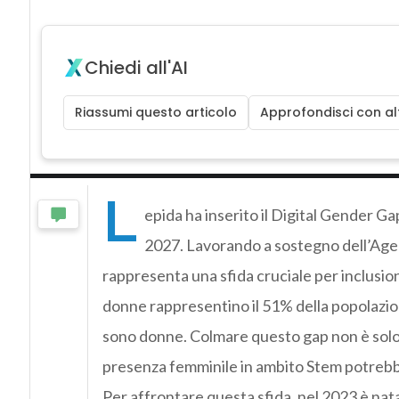
Chiedi all'AI
Riassumi questo articolo
Approfondisci con alt
L
epida ha inserito il Digital Gender G
2027. Lavorando a sostegno dell’Agend
rappresenta una sfida cruciale per inclusio
donne rappresentino il 51% della popolazione
sono donne. Colmare questo gap non è solo 
presenza femminile in ambito Stem potrebbe 
Per affrontare questa sfida, nel 2023 è na