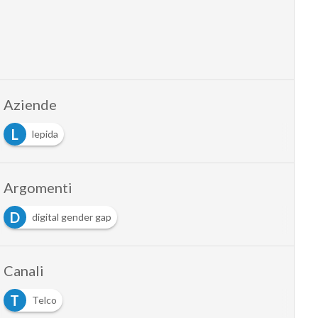
Aziende
L
lepida
Argomenti
D
digital gender gap
Canali
T
Telco