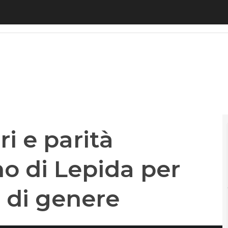
 e parità digitale: l’impegno di Lepida per colmare 
ri e parità
no di Lepida per
o di genere