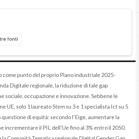
re fonti
ap come punto del proprio Piano industriale 2025-
a Digitale regionale, la riduzione di tale gap
ne sociale, occupazione e innovazione. Sebbene le
 UE, solo 1 laureato Stem su 3 e 1 specialista Ict su 5
questione di equità: secondo l’Eige, aumentare la
incrementare il PIL dell’Ue fino al 3% entro il 2050.
ta la Comunità Tematica regionale Digital Gender Gap