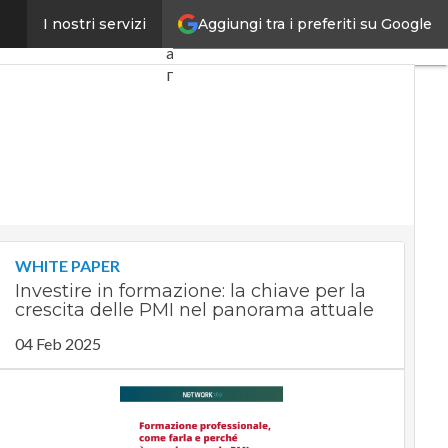
Aggiungi tra i preferiti su Google
il divario di genere
I nostri servizi
Ultimi
articoli
Digital
Economy
Telco
Industria
4.0
SpacEconomy
PA
Digitale
WHITE PAPER
Green
Investire in formazione: la chiave per la
economy
crescita delle PMI nel panorama attuale
Intelligenza
artificiale
04 Feb 2025
Videointerviste
Le
Guide di
CorCom