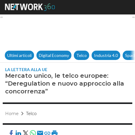
Mercato unico, le telco europ
Ultimi articoli
Digital Economy
Telco
Industria 4.0
Spac
LA LETTERA ALLA UE
Mercato unico, le telco europee:
“Deregulation e nuovo approccio alla
concorrenza”
Home
Telco