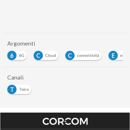
Argomenti
6
C
C
E
6G
Cloud
connettività
euro
Canali
T
Telco