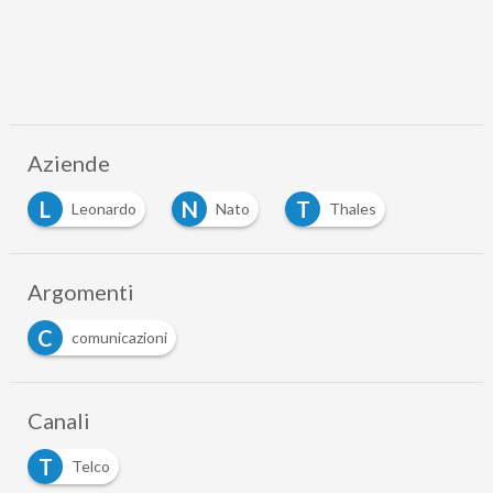
Aziende
L
N
T
Leonardo
Nato
Thales
Argomenti
C
comunicazioni
Canali
T
Telco