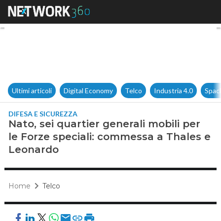
Nato, sei quartier generali m
Ultimi articoli
Digital Economy
Telco
Industria 4.0
Spac
DIFESA E SICUREZZA
Nato, sei quartier generali mobili per
le Forze speciali: commessa a Thales e
Leonardo
Home
Telco