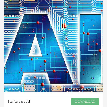
Scaricalo gratis!
DOWNLOAD