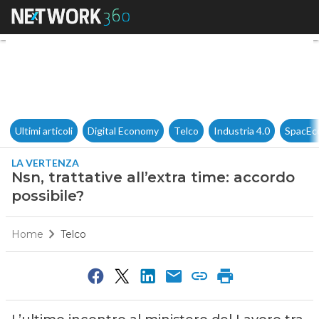
Nsn, trattative all’extra time:
Ultimi articoli
Digital Economy
Telco
Industria 4.0
SpacEc
LA VERTENZA
Nsn, trattative all’extra time: accordo
possibile?
Home
Telco