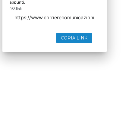
appunti.
RSS link
COPIA LINK