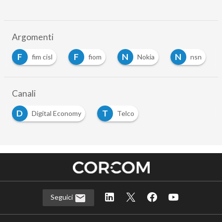
Argomenti
F
N
N
R
fiom
Nokia
nsn
Roberto Zan
Canali
D
T
Digital Economy
Telco
Seguici