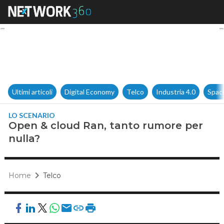
Open & cloud Ran, tanto rumo
Ultimi articoli
Digital Economy
Telco
Industria 4.0
Spac
LO SCENARIO
Open & cloud Ran, tanto rumore per
nulla?
Home
Telco