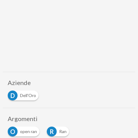
Aziende
D
Dell'Oro
Argomenti
O
R
open ran
Ran