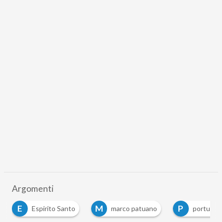
Argomenti
E
M
P
Espirito Santo
marco patuano
portugal