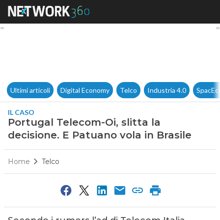
Portugal Telecom-Oi, slitta la
Ultimi articoli
Digital Economy
Telco
Industria 4.0
SpacEc
IL CASO
Portugal Telecom-Oi, slitta la
decisione. E Patuano vola in Brasile
Home
Telco