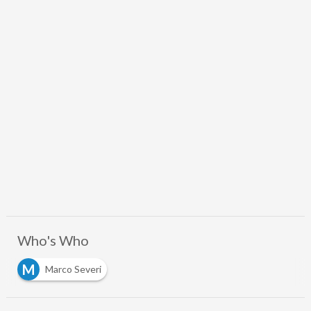
Who's Who
M
Marco Severi