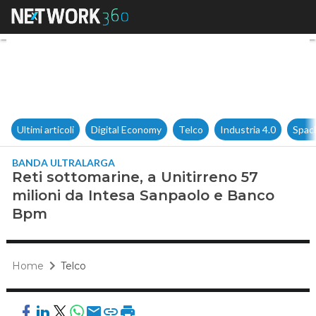
Reti sottomarine, a Unitirren
Ultimi articoli
Digital Economy
Telco
Industria 4.0
Spac
BANDA ULTRALARGA
Reti sottomarine, a Unitirreno 57
milioni da Intesa Sanpaolo e Banco
Bpm
Home
Telco