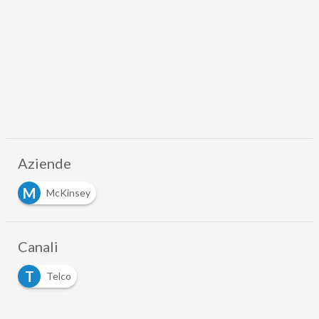
Aziende
M
McKinsey
Canali
T
Telco