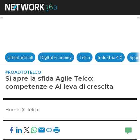
Si apre la sfida Agile Telco: c
Ultimi articoli
Digital Economy
Telco
Industria 4.0
Spac
#ROADTOTELCO
Si apre la sfida Agile Telco:
competenze e AI leva di crescita
Home
Telco