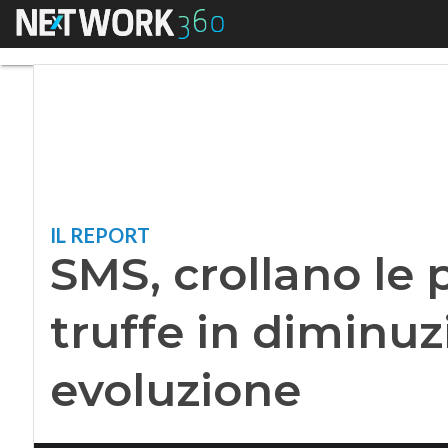
Menu
SMS, crollano le pe
IL REPORT
SMS, crollano le 
truffe in diminuzi
evoluzione