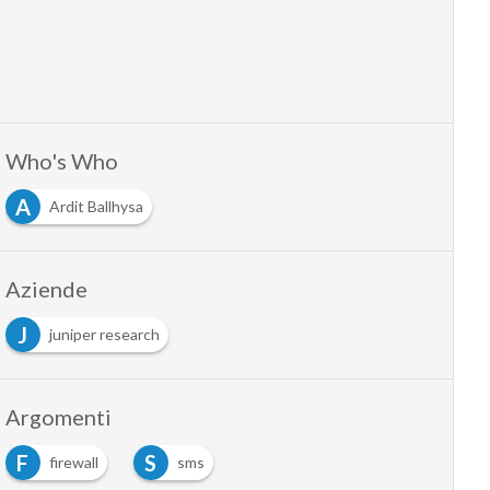
Who's Who
A
Ardit Ballhysa
Aziende
J
juniper research
Argomenti
F
S
firewall
sms