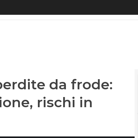
rdite da frode: truffe in diminuzione, rischi in evol
perdite da frode:
one, rischi in