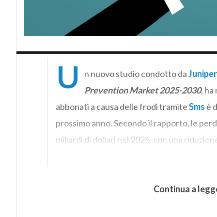
U
n nuovo studio condotto da
Junipe
Prevention Market 2025-2030
, ha
abbonati a causa delle frodi tramite
Sms
è d
prossimo anno. Secondo il rapporto, le perdi
miliardi di dollari nel 2026, con una riduzio
Continua a legg