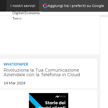
Aggiungi tra i preferiti su Google
uzione
I nostri servizi
Ultimi articoli
Digital Economy
Telco
Industria 4.0
SpacEconomy
PA Digitale
Green economy
Intelligenza
artificiale
Videointerviste
WHITEPAPER
Le Guide di
Rivoluziona la Tua Comunicazione
CorCom
Aziendale con la Telefonia in Cloud
Podcast
Privacy
14 Mar 2024