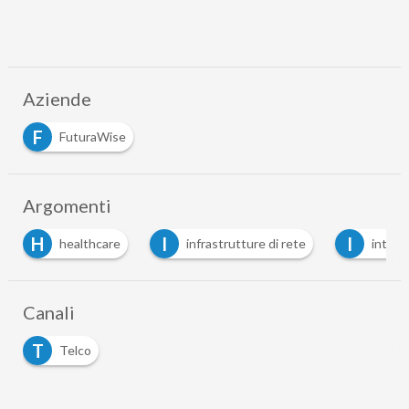
Aziende
F
FuturaWise
Argomenti
H
I
I
healthcare
infrastrutture di rete
intelli
Canali
T
Telco