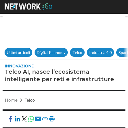
Telco AI, nasce l’ecosistema in
Ultimi articoli
Digital Economy
Telco
Industria 4.0
Spac
INNOVAZIONE
Telco AI, nasce l’ecosistema
intelligente per reti e infrastrutture
Home
Telco