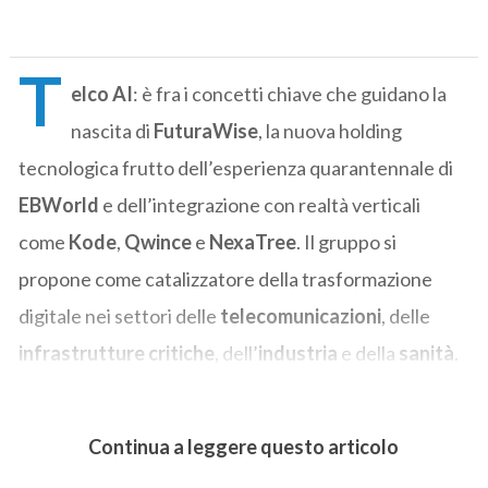
T
elco AI
: è fra i concetti chiave che guidano la
nascita di
FuturaWise
, la nuova holding
tecnologica frutto dell’esperienza quarantennale di
EBWorld
e dell’integrazione con realtà verticali
come
Kode
,
Qwince
e
NexaTree
. Il gruppo si
propone come catalizzatore della trasformazione
digitale nei settori delle
telecomunicazioni
, delle
infrastrutture critiche
, dell’
industria
e della
sanità
.
Continua a leggere questo articolo