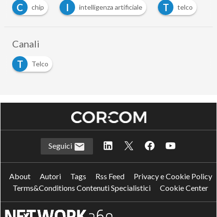
C
I
T
T
chip
intelligenza artificiale
telco
te
Canali
T
Telco
Seguici
About
Autori
Tags
Rss Feed
Privacy e Cookie Policy
Terms&Conditions Contenuti Specialistici
Cookie Center