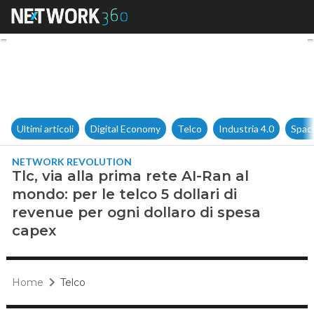
Tlc, via alla prima rete AI-Ra
Ultimi articoli
Digital Economy
Telco
Industria 4.0
Spac
NETWORK REVOLUTION
Tlc, via alla prima rete AI-Ran al
mondo: per le telco 5 dollari di
revenue per ogni dollaro di spesa
capex
Home
Telco