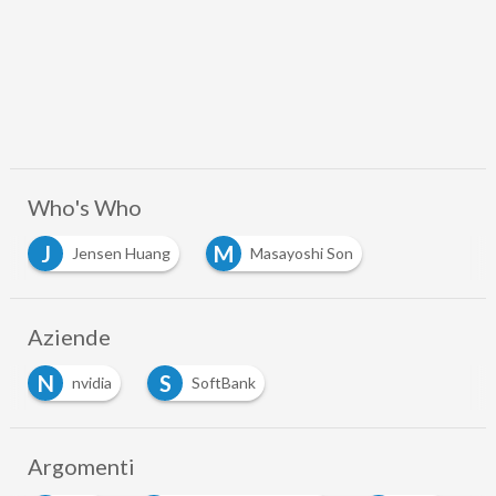
Who's Who
J
M
Jensen Huang
Masayoshi Son
Aziende
N
S
nvidia
SoftBank
Argomenti