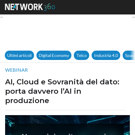
AI, Cloud e Sovranità del dato
Ultimi articoli
Digital Economy
Telco
Industria 4.0
Spac
WEBINAR
AI, Cloud e Sovranità del dato:
porta davvero l’AI in
produzione