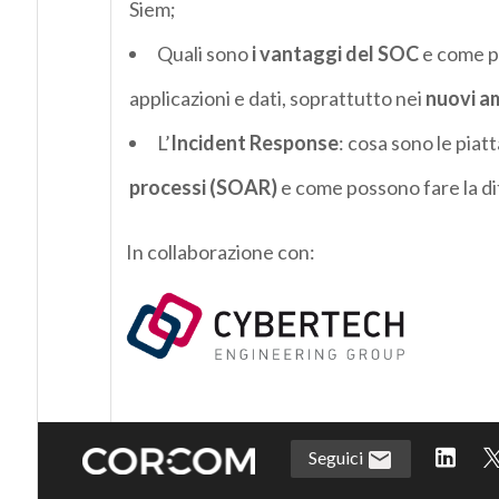
Siem;
Quali sono
i vantaggi del SOC
e come pu
applicazioni e dati, soprattutto nei
nuovi am
L’
Incident Response
: cosa sono le piat
processi (SOAR)
e come possono fare la di
In collaborazione con:
Seguici