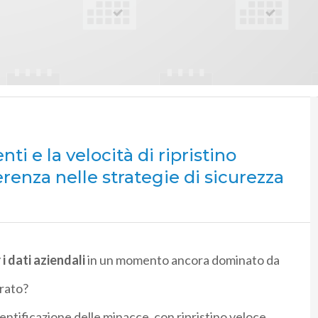
nti e la velocità di ripristino
ferenza nelle strategie di sicurezza
 i dati aziendali
in un momento ancora dominato da
urato?
entificazione delle minacce, con ripristino veloce