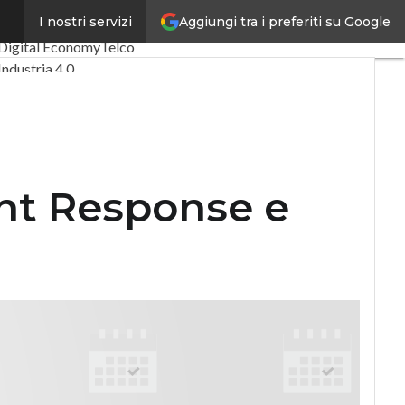
Aggiungi tra i preferiti su Google
I nostri servizi
Ultimi articoli
Digital Economy
Telco
Industria 4.0
SpacEconomy
PA Digitale
Green economy
Intelligenza artificiale
Videointerviste
Le Guide di CorCom
ent Response e
Podcast
Privacy