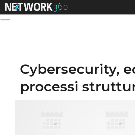
Menu
Cybersecurity, ecco
Cybersecurity, e
processi struttur