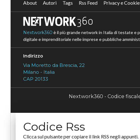
About
Autori
Tags
Rss Feed
Privacy e Cookie
Nextwork360
è il più grande network in Italia di testate e 
digitale e imprenditoriale nelle imprese e pubbliche amministr
Indirizzo
Via Moretto da Brescia, 22
Milano - Italia
CAP 20133
Nextwork360 - Codice fisca
Codice Rss
Clicca sul pulsante per copiare il link RSS negli appunti.