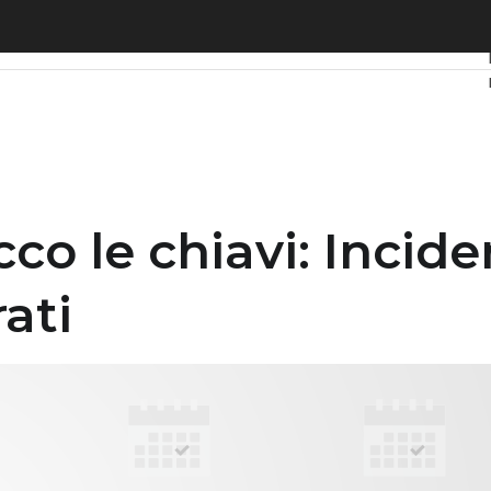
 le chiavi: Incident Response e processi strutturati
cco le chiavi: Incid
ati