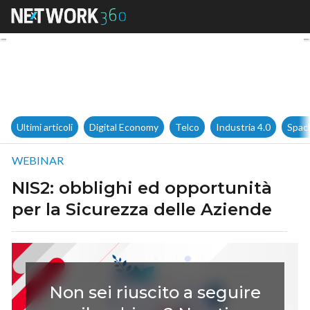
NIS2: obblighi ed opportunità
Ultimi articoli
Digital Economy
Telco
Industria 4.0
Spac
WEBINAR
NIS2: obblighi ed opportunità
per la Sicurezza delle Aziende
Non sei riuscito a seguire