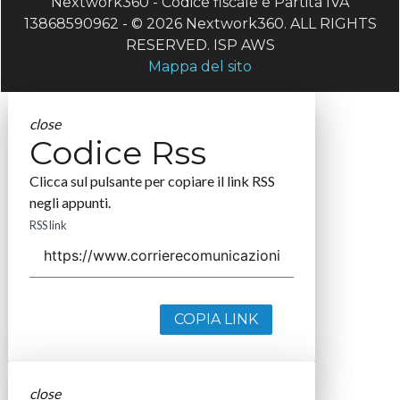
Nextwork360 - Codice fiscale e Partita IVA
13868590962 - © 2026 Nextwork360. ALL RIGHTS
RESERVED. ISP AWS
Mappa del sito
close
Codice Rss
Clicca sul pulsante per copiare il link RSS
negli appunti.
RSS link
COPIA LINK
close