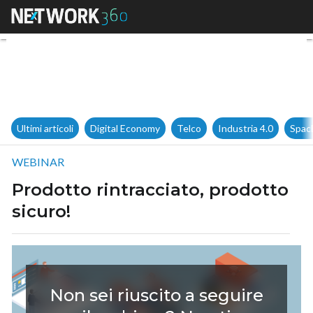
Prodotto rintracciato, prodotto
Ultimi articoli
Digital Economy
Telco
Industria 4.0
Spac
WEBINAR
Prodotto rintracciato, prodotto
sicuro!
Non sei riuscito a seguire