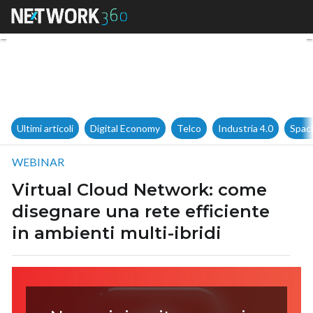
Virtual Cloud Network: come d
Ultimi articoli
Digital Economy
Telco
Industria 4.0
Spac
WEBINAR
Virtual Cloud Network: come
disegnare una rete efficiente
in ambienti multi-ibridi