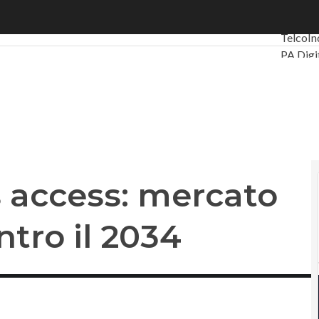
ccess: mercato da 434 miliardi entro il 2034
Ultimi a
Telco
In
PA Digi
Intellig
Videoin
Le Guid
Privacy
s access: mercato
ntro il 2034