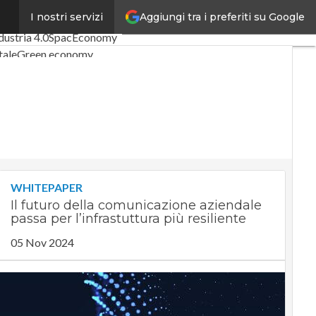
Aggiungi tra i preferiti su Google
I nostri servizi
rticoli
Digital Economy
dustria 4.0
SpacEconomy
tale
Green economy
enza artificiale
terviste
e di CorCom
Podcast
WHITEPAPER
Il futuro della comunicazione aziendale
passa per l’infrastuttura più resiliente
05 Nov 2024