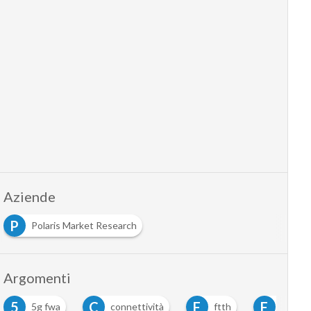
Aziende
P
Polaris Market Research
Argomenti
5
C
F
F
5g fwa
connettività
ftth
fwa