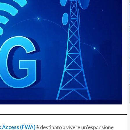
s Access (FWA)
è destinato a vivere un’espansione