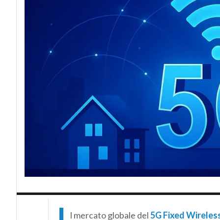
I
l mercato globale del
5G
Fixed Wireles