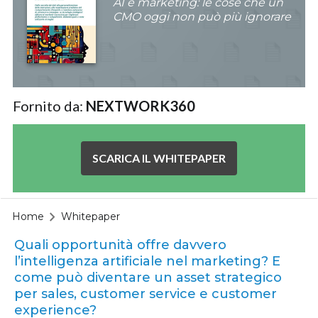
AI e marketing: le cose che un
CMO oggi non può più ignorare
Fornito da:
NEXTWORK360
SCARICA IL WHITEPAPER
Home
Whitepaper
Quali opportunità offre davvero
l’intelligenza artificiale nel marketing? E
come può diventare un asset strategico
per sales, customer service e customer
experience?