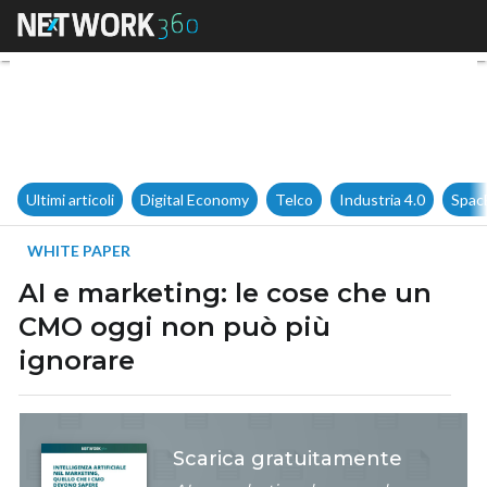
AI e marketing: le cose che 
Ultimi articoli
Digital Economy
Telco
Industria 4.0
Spac
WHITE PAPER
AI e marketing: le cose che un
CMO oggi non può più
ignorare
Scarica gratuitamente