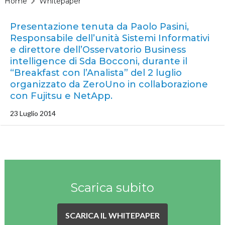
Home
Whitepaper
Presentazione tenuta da Paolo Pasini,
Responsabile dell’unità Sistemi Informativi
e direttore dell’Osservatorio Business
intelligence di Sda Bocconi, durante il
“Breakfast con l’Analista” del 2 luglio
organizzato da ZeroUno in collaborazione
con Fujitsu e NetApp.
23 Luglio 2014
Scarica subito
SCARICA IL WHITEPAPER