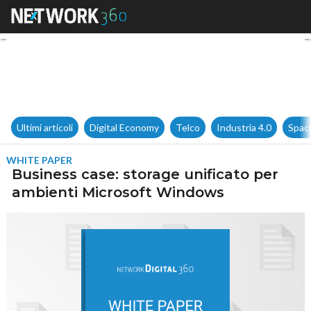
Business case: storage unifi
Ultimi articoli
Digital Economy
Telco
Industria 4.0
Spac
WHITE PAPER
Business case: storage unificato per
ambienti Microsoft Windows