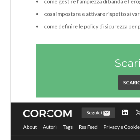
come gestire l’ampiezza di banda e l’erog
cosa impostare e attivare rispetto ai var
come definire le policy di sicurezza per 
Scar
SCARIC
Seguici
About
Autori
Tags
Rss Feed
Privacy e Cookie