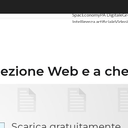
zione Web e a che cosa serve
Ultimi articoli
Digital Econo
SpacEconomy
PA Digitale
Gr
Intelligenza artificiale
Videoi
Le Guide di CorCom
Podcast
tezione Web e a che
Scarica gratuitamente