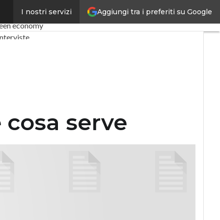
Aggiungi tra i preferiti su Google
I nostri servizi
my
Telco
Industria 4.0
een economy
nterviste
Privacy
 cosa serve