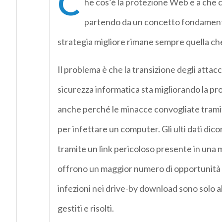
C
he cos’è la protezione Web e a che 
partendo da un concetto fondamental
strategia migliore rimane sempre quella che
Il problema è che la transizione degli attac
sicurezza informatica sta migliorando la prop
anche perché le minacce convogliate tram
per infettare un computer. Gli ulti dati dic
tramite un link pericoloso presente in una 
offrono un maggior numero di opportunità 
infezioni nei drive-by download sono solo a
gestiti e risolti.