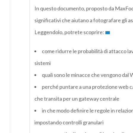
In questo documento, proposto da MaxFocus,
significativi che aiutano a fotografare gli 
Leggendolo, potrete scoprire:
come ridurre le probabilità di attacco l
sistemi
quali sono le minacce che vengono dal W
perché puntare a una protezione web ca
che transita per un gateway centrale
in che modo definire le regole in relazio
impostando controlli granulari