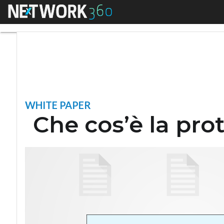
Menu
Che cos’è la prote
WHITE PAPER
Che cos’è la pro