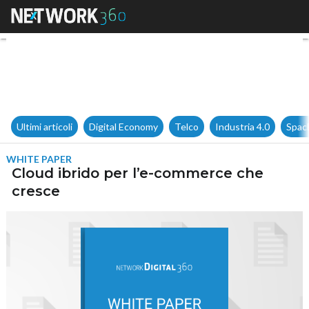
Cloud ibrido per l’e-commerc
Ultimi articoli
Digital Economy
Telco
Industria 4.0
Spac
WHITE PAPER
Cloud ibrido per l’e-commerce che
cresce