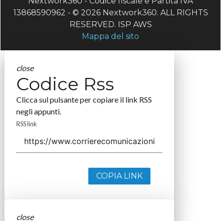
Nextwork360 - Codice fiscale e Partita IVA
13868590962 - © 2026 Nextwork360. ALL RIGHTS
RESERVED. ISP AWS
Mappa del sito
close
Codice Rss
Clicca sul pulsante per copiare il link RSS
negli appunti.
RSS link
COPIA LINK
close