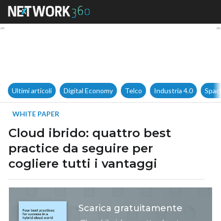
Cloud ibrido: quattro best prac
Ultimi articoli
Digital Economy
Telco
Industria 4.0
Spac
WHITE PAPER
Cloud ibrido: quattro best
practice da seguire per
cogliere tutti i vantaggi
Scarica gratuitamente