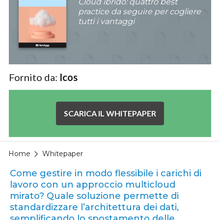
Cloud ibrido: quattro best
practice da seguire per cogliere
tutti i vantaggi
Fornito da:
Icos
SCARICA IL WHITEPAPER
Home
Whitepaper
Come gestire in modo flessibile i carichi di
lavoro con un approccio multicloud
mirato? Quale soluzione permette di
standardizzare l’architettura dei dati,
semplificando lo spostamento delle