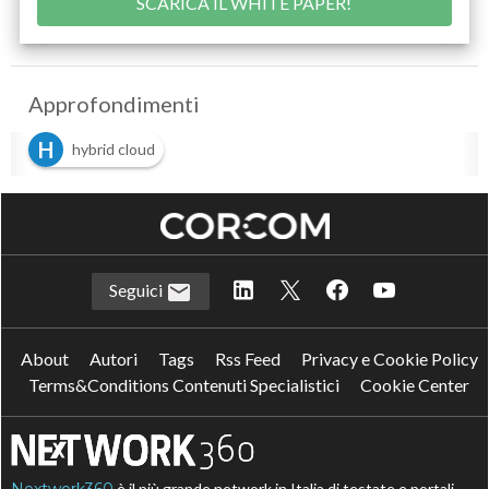
Approfondimenti
H
hybrid cloud
Seguici
About
Autori
Tags
Rss Feed
Privacy e Cookie Policy
Terms&Conditions Contenuti Specialistici
Cookie Center
Nextwork360
è il più grande network in Italia di testate e portali